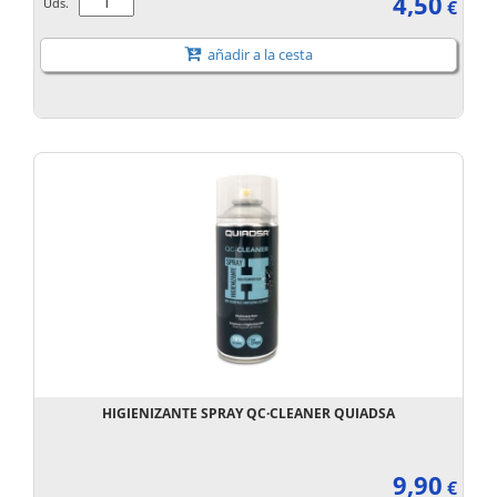
4,50
Uds.
€
añadir a la cesta
HIGIENIZANTE SPRAY QC·CLEANER QUIADSA
9,90
€