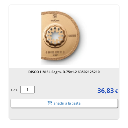
DISCO HM SL Segm. D.75x1.2 63502125210
36,83
Uds.
€
añadir a la cesta