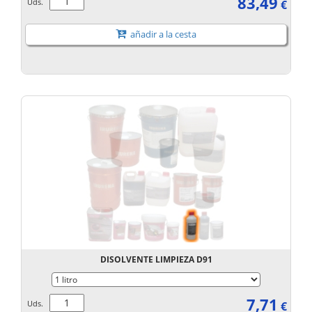
83,49
Uds.
€
añadir a la cesta
DISOLVENTE LIMPIEZA D91
7,71
Uds.
€