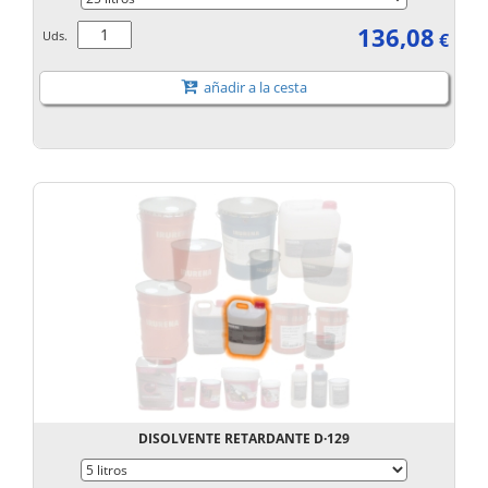
136,08
Uds.
€
añadir a la cesta
DISOLVENTE RETARDANTE D·129