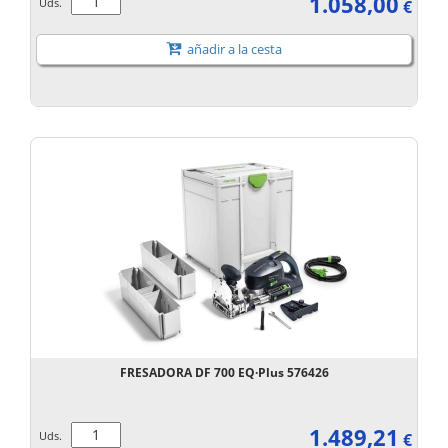
1.058,00
Uds.
€
añadir a la cesta
FRESADORA DF 700 EQ·Plus 576426
1.489,21
Uds.
€