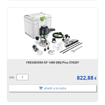
FRESADORA OF 1400 EBQ·Plus 576207
822,88
Uds.
€
añadir a la cesta