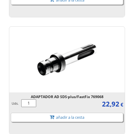
añadir a la cesta
ADAPTADOR AD SDS·plus/FastFix 769068
22,92
Uds.
€
añadir a la cesta