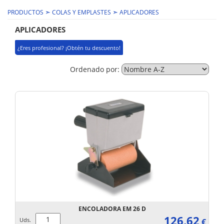
➣
➣
PRODUCTOS
COLAS Y EMPLASTES
APLICADORES
APLICADORES
¿Eres profesional? ¡Obtén tu descuento!
Ordenado por:
ENCOLADORA EM 26 D
126,62
Uds.
€