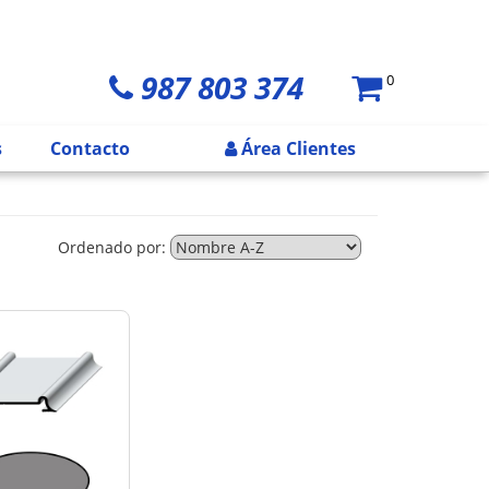
987 803 374
0
s
Contacto
Área Clientes
Ordenado por: