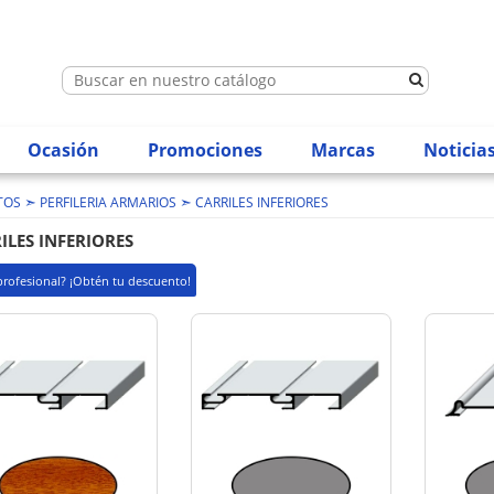
Ocasión
Promociones
Marcas
Noticia
➣
➣
TOS
PERFILERIA ARMARIOS
CARRILES INFERIORES
ILES INFERIORES
profesional? ¡Obtén tu descuento!