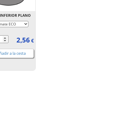
 INFERIOR PLANO
2,56
€
adir a la cesta