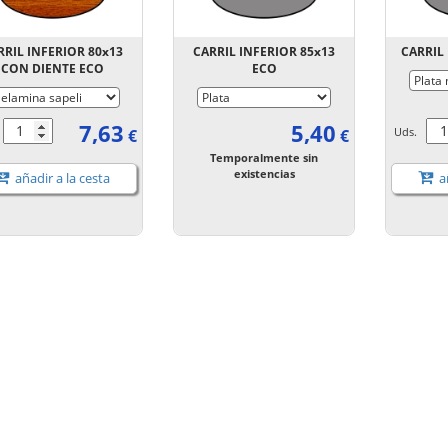
RRIL INFERIOR 80x13
CARRIL INFERIOR 85x13
CARRIL
CON DIENTE ECO
ECO
7,63
5,40
.
Uds.
€
€
Temporalmente sin
existencias
añadir a la cesta
añ