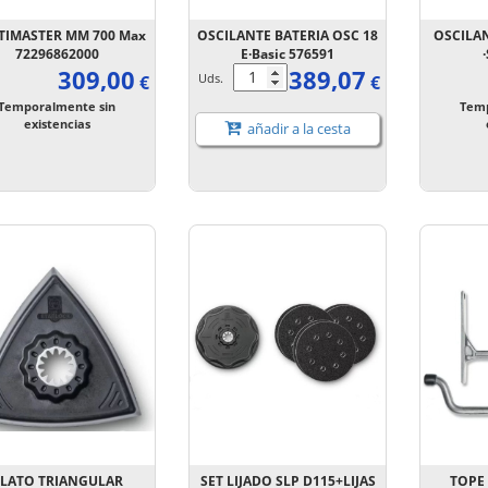
TIMASTER MM 700 Max
OSCILANTE BATERIA OSC 18
OSCILAN
72296862000
E·Basic 576591
309,00
389,07
Uds.
€
€
Temporalmente sin
Temp
existencias
añadir a la cesta
LATO TRIANGULAR
SET LIJADO SLP D115+LIJAS
TOPE