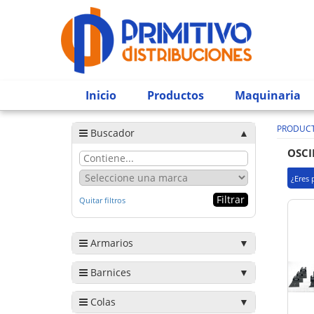
Inicio
Productos
Maquinaria
PRODUC
Buscador
OSCI
¿Eres 
Quitar filtros
Armarios
Barnices
Colas