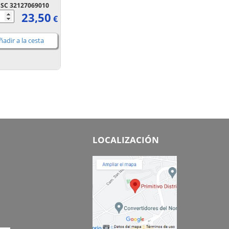
SC 32127069010
23,50
€
adir a la cesta
LOCALIZACIÓN