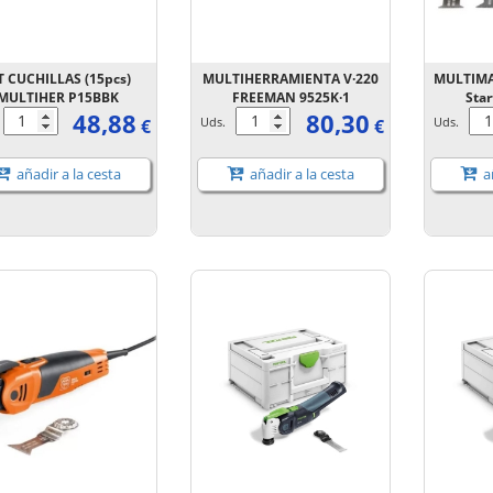
T CUCHILLAS (15pcs)
MULTIHERRAMIENTA V·220
MULTIMA
MULTIHER P15BBK
FREEMAN 9525K·1
Sta
48,88
80,30
.
Uds.
Uds.
€
€
añadir a la cesta
añadir a la cesta
añ