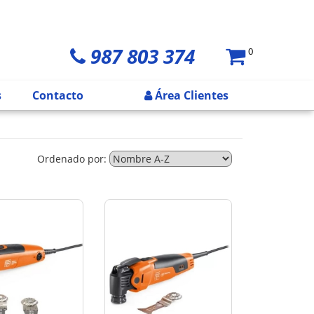
987 803 374
0
s
Contacto
Área Clientes
Ordenado por: