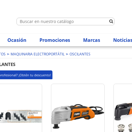
Ocasión
Promociones
Marcas
Noticia
➣
➣
TOS
MAQUINARIA ELECTROPORTÁTIL
OSCILANTES
LANTES
profesional? ¡Obtén tu descuento!