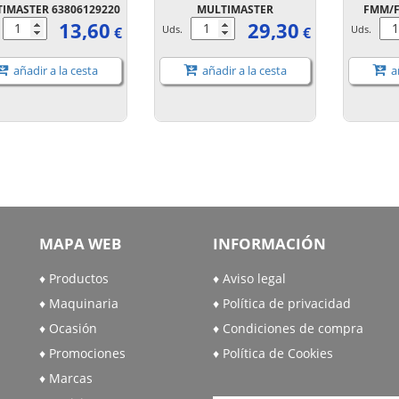
IMASTER 63806129220
MULTIMASTER
FMM/F
13,60
29,30
.
Uds.
Uds.
€
€
añadir a la cesta
añadir a la cesta
añ
MAPA WEB
INFORMACIÓN
Productos
Aviso legal
Maquinaria
Política de privacidad
Ocasión
Condiciones de compra
Promociones
Política de Cookies
Marcas