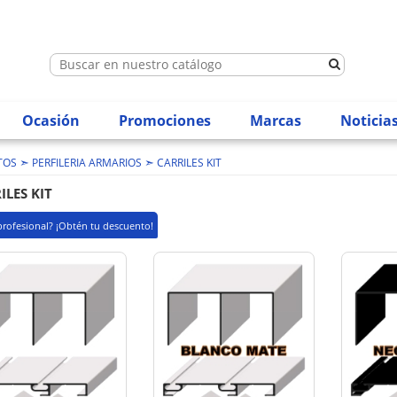
Ocasión
Promociones
Marcas
Noticia
➣
➣
TOS
PERFILERIA ARMARIOS
CARRILES KIT
ILES KIT
profesional? ¡Obtén tu descuento!