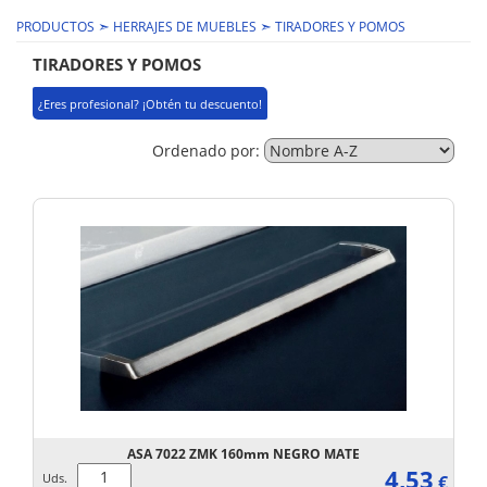
➣
➣
PRODUCTOS
HERRAJES DE MUEBLES
TIRADORES Y POMOS
TIRADORES Y POMOS
¿Eres profesional? ¡Obtén tu descuento!
Ordenado por:
ASA 7022 ZMK 160mm NEGRO MATE
4,53
Uds.
€